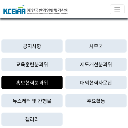
공지사항
사무국
교육훈련분과위
제도개선분과위
홍보협력분과위
대외협력자문단
뉴스레터 및 간행물
주요활동
갤러리