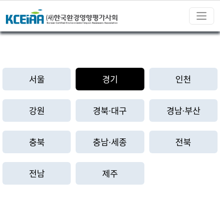
서울
경기
인천
강원
경북∙대구
경남∙부산
충북
충남∙세종
전북
전남
제주