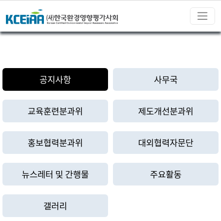
공지사항
사무국
교육훈련분과위
제도개선분과위
홍보협력분과위
대외협력자문단
뉴스레터 및 간행물
주요활동
갤러리